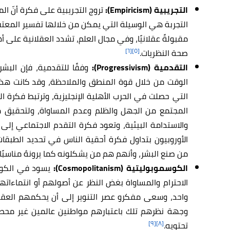
التجريبية (Empiricism):
تروج التجريبية على فكرة أنّ الم
التجربة هي الوسيلة التي يمكن من خلالها تفسير المعتقدا
مقبولةً عقلانيًا، وفي مجال العلم، تشدد العقلانية على أ
[٦]
[٥]
صحة النظريات.
التقدمية (Progressivism):
وفقًا للتقدمية، فإن البش
الوقت من خلال قوة المنطق والملاحظة، وقد كانت هذه
التي حصلت في الحرب الأهلية الإنجليزية، وترتبط فكرة
المجتمع من الجهل والظلم وعدم المساواة، ولتحقيق م
والاستدامة البيئية، وتعود فكرة التقدم الاجتماعي إلى 
الأوروبيون بتداول فكرة أحقية الناس في تحديد الطبقات
من صنع البشر، وأنهم هم من يشكلونه كما يرونهُ مناسبًا.
الكوسموبوليتية (Cosmopolitanism):
يسود في الكوس
الاحترام والمساواة بغض النظر عن أصولهم أو انتماءات
واحد، وسعى مفكرو عصر التنوير إلى أن يحكمهم العق
وجهة نظرهم تلك باعتبارهم مواطنين عالمين غير محصو
[٩]
[٨]
تحتويه.