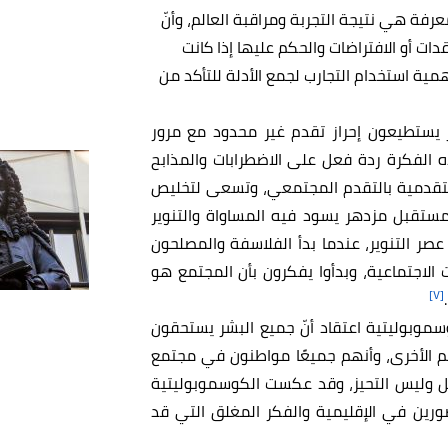
عرفة هي نتيجة التجربة ومراقبة العالم، وأنّ
ت أو الافتراضات والحكم عليها إذا كانت
همية استخدام التجارب لجمع الأدلة للتأكد من
ر يستطيعون إحراز تقدم غير محدود مع مرور
 الفكرة ردة فعل على الاضطرابات والمذابح
 التقدمية بالتقدم المجتمعي، وتسعى لتخليص
ستقبل مزدهر يسود فيه المساواة والتنوير
عصر التنوير، عندما بدأ الفلاسفة والمصلحون
 الاجتماعية، وبدأوا يفكرون بأن المجتمع هو
[٧]
موبوليتية اعتقاد أنّ جميع البشر يستحقون
هم الأخرى، وأنهم جميعًا مواطنون في مجتمع
ل وليس التحيز، وقد عكست الكوسموبوليتية
رين في الإقليمية والفكر المغلق التي قد