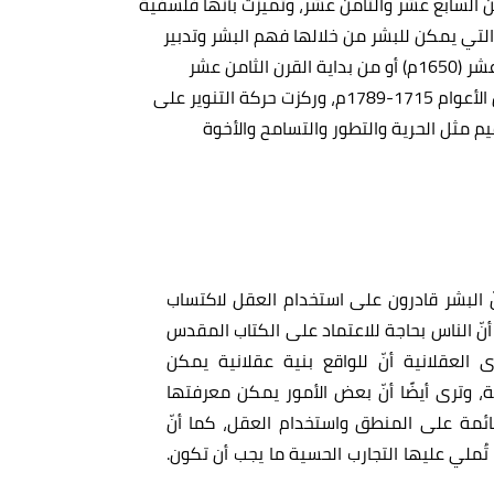
Age of Enligh) أوروبا في القرنين السابع عشر والثامن عشر، وتميّزت بأنّها فلسفية
لتي يمكن للبشر من خلالها فهم البشر وتدبير
أمورهم، ويُعتقد أنّ عصر التنوير بدأ من منتصف القرن السابع عشر (1650م) أو من بداية القرن الثامن عشر
(1710م)، وقد حدد المؤرخون الفرنسيون العصر في الفترة بين الأعوام 1715-1789م، وركزت حركة التنوير على
يم مثل الحرية والتطور والتسامح والأخوة
 البشر قادرون على استخدام العقل لاكتساب
نّ الناس بحاجة للاعتماد على الكتاب المقدس
العقلانية أنّ للواقع بنية عقلانية يمكن
، وترى أيضًا أنّ بعض الأمور يمكن معرفتها
ائمة على المنطق واستخدام العقل، كما أنّ
ُملي عليها التجارب الحسية ما يجب أن تكون.