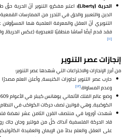
الحرية (Liberty):
اعتبر مفكرو التنوير أنّ الحرية حقٌ
الدين والتعبير والحق في التحرر من الممارسات القمعية 
التنويري أنّ العقل والمعرفة العلمية هما المسؤولان 
فقد قدم أيضًا أساسًا منطقيًا للعبدوية (عكس الحرية)، و
[١١]
إنجازات
عصر التنوير
من أبرز الإنجازات والاختراعات التي شهدها عصر التنوير:
حارب عصر التنوير تجاوزات الكنيسة، وأعلن العلم مصدرً
[١٢]
وعدم المساواة.
الكوكبية، وهي قوانين تصف حركات الكواكب في النظام
شهدت أوروبا في منتصف القرن الثامن عشر نهضة فلسف
قاد الحركة الفلسفية آنذاك كلٌ من فولتير وجان جاك 
على العقل والعلم بدلاً من الإيمان والعقيدة الكاثول