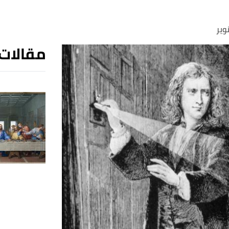
وير
مقالات