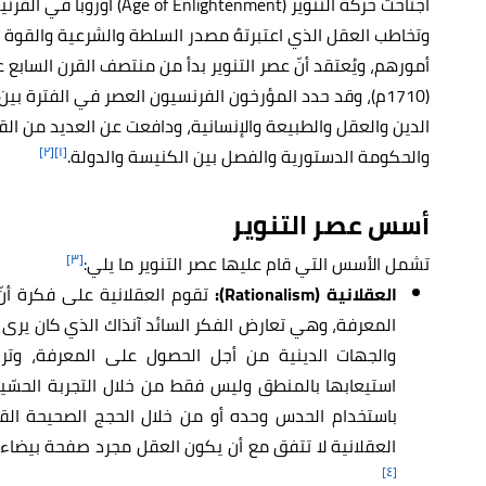
اجتاحت حركة التنوير (tenment
وتخاطب العقل الذي اعتبرتهُ مصدر السلطة والشرعية والقوة ا
الدين والعقل والطبيعة والإنسانية، ودافعت عن العديد من الق
[٢]
[١]
والحكومة الدستورية والفصل بين الكنيسة والدولة.
أسس
عصر التنوير
[٣]
تشمل الأسس التي قام عليها
عصر التنوير ما يلي:
العقلانية (Rationalism):
تقوم العقلانية على فكرة أنّ
المعرفة، وهي تعارض الفكر السائد آنذاك الذي كان يرى أ
والجهات الدينية من أجل الحصول على المعرفة، وترى 
استيعابها بالمنطق وليس فقط من خلال التجربة الحسّية
باستخدام الحدس وحده أو من خلال الحجج الصحيحة الق
العقلانية لا تتفق مع أن يكون العقل مجرد صفحة بيضاء ت
[٤]