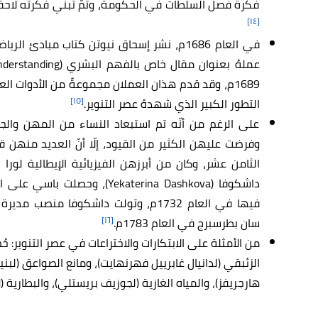
فكرة فصل السلطات في الحكومة، وتمّ تبني فكرته لاحقًا
[١٤]
1689م، وقد قدم هذان العملان مجموعةً من الأدوات 
[١٥]
التطور الكبير الذي شهدهُ عصر التنوير.
على الرغم من أنّه تم استبعاد النساء من المهن والجم
وفرضت عليهن الكثير من القيود، إلّا أنّ العديد منهن 
داشكوفا (Yekaterina Dashkova)
فيها في العام 1732م، وتولت داشكوفا منص
[١٦]
سان بطرسبرج في العام 1783م.
من الأمثلة على الابتكارات والاختراعات في عصر التنوير: ح
الزئبقي (لدانيال غابرييل فهرنهايت)، ومانع الصواعق (لبن
هارجريفز)، والمياه الغازية (لجوزيف بريستلي)، والبطارية (ل