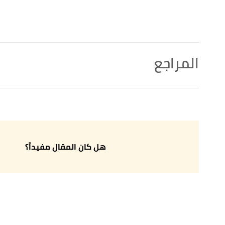
المراجع
lightenment"
,
britannica
, Retrieved 2/5/2021. Edited.
↑
,
courses.lumenlearning
, Retrieved 2/5/2021. Edited.
"The Age of Enlightenment"
↑
,
khanacademy
, Retrieved 2/5/2021. Edited.
"The Enlightenment"
↑
هل كان المقال مفيداً؟
,
philosophybasics
, Retrieved 2/5/2021. Edited.
"Rationalism"
↑
,
"Empiricism"
,
britannica
, Retrieved 2/5/2021. Edited.
↑
,
whatis.techtarget
, Retrieved 2/5/2021. Edited.
"empiricism"
↑