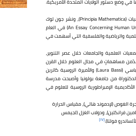
 في وضع دستور الولايات المتحدة الأمريكية.
في العام 1686م، نشر إسحاق نيوتن كتاب مبادئ الرياضيات (Principia Mathematica)، ونشر جون لوك
عملهُ بعنوان مقال خاص بالفهم البشري (An Essay Concerning Human Understanding) في العام
العلمية والرياضية والفلسفية التي أسهمت في
عيات العلمية والجامعات خلال عصر التنوير،
قدّمن مساهماتٍ في مجال العلوم خلال القرن
الثامن عشر، وكان من أبرزهن الفيزيائية الإيطالية لورا باسي (Laura Bassi) والأميرة الروسية كاترين
، وحصلت باسي على الدكتوراة من جامعة بولونيا وأصبحت مدرسة
ب مديرة الأكاديمية الإمبراطورية الروسية للعلوم في
ُجرة الغوص (لإدموند هالي)، مقياس الحرارة
يامين فرانكلين)، ودولاب الغزل (لجيمس
[١٧]
ألساندرو فولتا).