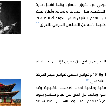
 طبيعي من حقوق الإنسان، وأنها تشمل حرية
للحكومة، مثل التعذيب والرقابة، وأعلن الفكر
عن التقدم البشري وليس الدولة أو الكنيسة؛
[١٠]
اعتبرها ناتجة عن التسلسل الهرمي للأعراق.
ا للمعرفة، ودافع عن حقوق الإنسان ضد الظلم
وضع عالم الفلك الألماني يوهانس كيبلر في الأعوام 1609 و1618م قوانين تسمى قوانين كيبلر للحركة
[١٣]
 الشمسي.
ية وعلمية تحدت المذاهب التقليدية، وقد
روسو، ودافعا عن الحق في قيام مجتمع يقوم
يكية، كما قدم الفيلسوف السياسي مونتسكيو