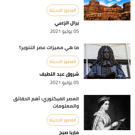
أ
ب
Dr Oliver Tearle,
"8 Classic Works of Modernist
^
العصور الحديثة
Literature Everyone Should Read"
,
INTERESTING
يرال الزعبي
LITERATURE
, Retrieved 6/7/2021. Edited.
05 يوليو 2021
Laura Frost,
"The 10 Best Modernist Books (in
↑
English)"
,
Publishers Weekly
, Retrieved 6/7/2021.
ما هي مميزات عصر التنوير؟
Edited.
العصور الحديثة
شروق عبد اللطيف
05 يوليو 2021
العصر الفيكتوري: أهم الحقائق
والمعلومات
العصور الحديثة
ماريا صبح