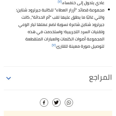
[٧]
عادي يتحول إلى خنفساء.
مجموعة قصائد "أزرار العطاء" للكاتبة جيرترود شتاين؛
والتي غالبًا ما يطلق عليها لقب "أم الحداثة"، كانت
جيرترود شتاين شاعرة نسوية تضم عملها تيار الوعي
وتقنيات السرد التجريبية؛ واستخدمت في هذه
المجموعة أصوات الكلمات والعبارات المتقطعة
[٧]
لتوصيل صورة معينة للقارئ.
المراجع
"1.3 How Did We Get Here? The Evolution of
↑
Culture"
,
saylordotorg
, Retrieved 6/7/2021. Edited.
,
Literature Network
, Retrieved
"Modernism"
↑