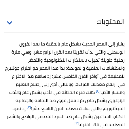
المحتويات
يشار إلى العصر الحديث بشكل عام بالحقبة ما بعد القرون
الوسطى، والتي بدأت تقريبًا بعد القرن الرابع عشر، وهي فترة
زمنية طويلة تميزت بالابتكارات التكنولوجية والتحضر
والاكتشافات العلمية والعولمة؛ بدأ هذا العصر مع اختراع جوتنبرج
للمطبعة في أواخر القرن الخامس عشر؛ إذ ساهم هذا الاختراع
في ارتفاع معدلات القراءة، وبالتالي أدى إلى إصلاح التعليم
[١]
وانتشار الأدب؛
كانت فترة الحداثة في الأدب بشكل عام والأدب
الإنجليزي بشكل خاص كرد فعل قوي ضد الثقافة والجمالية
[٢]
الفيكتورية، والتي سادت معظم القرن التاسع عشر؛
إذ تمرد
الكتاب الحداثيون بشكل عام ضد السرد القصصي الواضح والشعر
[٣]
المعتمد في تلك الفترة.