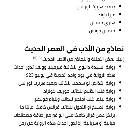
ديفيد هربرت لورانس.
عزرا باوند.
هنري جيمس.
جيمس جويس.
نماذج من
الأدب في العصر الحديث
[٩]
[٨]
إليك بعض الأمثلة والنماذج من الأدب الحديث:
رواية السيدة دالاوي للكاتبة فيرجينيا وولف: تدور أحداث
هذه الرواية في يوم واحد، تحديدًا في يونيو 1923.
رواية التذاكر، لو سمحت للكاتب ديفيد هربرت لورانس.
رواية قلب الظلام للكاتب جوزيف كونراد.
رواية بينما كنت أحتضر للكاتب ويليام فولكنر.
رواية المسخ أو التحول للكاتب فرانس كافكا؛ غالبًا ما
يرتكز عمل فرانز كافكا على الواقع مع إضافة مصطلحات
خيالية أو سريالية؛ إذ تدور أحداث هذه الرواية عن رجل