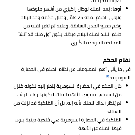
جغرافية كبيرة .
أوما:
يُعد الملك لوكال زاكيزي من أشهر ملوكها
وتولى الحكم لمدة 25 عامًا، وخلال حكمه وحد البلاد
وضم جميع المدن السابقة، وعليه تم تغير لقبه من
حاكم البلاد لملك البلاد، وبذلك يكون أول ملك قد أنشأ
المملكة الموحدة الكُبرى.
نظام الحكم
في ما يأتي أهم المعلومات عن نظام الحكم في الحضارة
[١٥]
السومرية:
كان الحكم في الحضارة السومرية يُنظر إليه لكونه مُنزل
من السماء، فيفوض الآلهة الملك ليكونوا رعاة للبشر.
لم يُنظر آنذاك للملك بأنه إله، بل أن المُلكية قد نزلت من
السماء.
المُلكية في الحضارة السومرية هي مُلكية دينية ينوب
فيها الملك عن الآلهة.