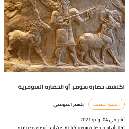
اكتشف حضارة سومر، أو الحضارة السومرية
بلسم المومني
العصور القديمة
نُشر في 04 يوليو 2021
يُقال أن اسم حضارة سومر مُشتق من أحد أسماء مدينة نفر،