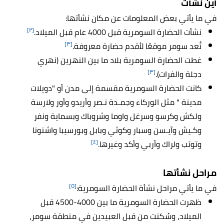
أين نشأت
في ما يأتي بعض المعلومات عن مكان نشأتها:
[٢]
نشأت الحضارة السومرية قبل 4000 عام قبل الميلاد.
[٣]
تُعد سومر موقعًا لأقدم حضارة معروفة.
غطت الحضارة السومرية بلاد ما بين النهرين (نهري
[٣]
دجلة والفرات).
كانت الحضارة السومرية مقسمة إلى مدن أو "دويلات
مدينة " مثل الوركاء وجمـدة نـصر وأريدو وأور ولارسة
ولكش وكرسو وسرغل واوما وشروباك وبسماية ونفر
وكـيش وآيـسن وسبار وكوثي وبابل وبورسيبا واشنونا
[٤]
وتوتب ولراك وأربي وأكد وغيرها.
مراحل نشأتها
[٥]
في ما يأتي مراحل نشأة الحضارة السومرية:
ظهرت الحضارة السومرية ما بين 4000-4500 قبل
الميلاد، وسُكنت من قبل العبيدين في منطقة سومر،