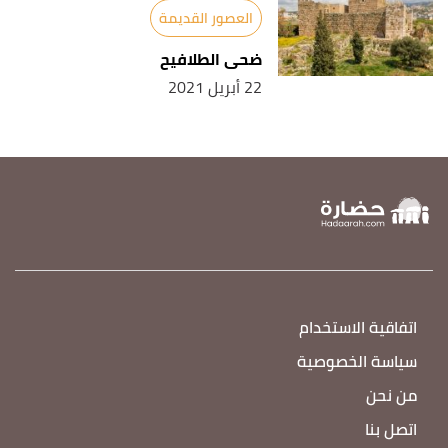
الدينية عند السومريين - أهم المدن السومرية"
،
جامعة
العصور القديمة
بابل
، اطّلع عليه بتاريخ 18/4/2021. بتصرّف.
ضحى الطلافيح
↑
نبيلة محمد عبد الحليم (11/9/2016)،
بعض النصوص
22 أبريل 2021
السومرية الى,المقدس لــ ننخرساج (22) . "نظام الحكم
في الدويلات السومرية "
،
المرجع الإلكتروني
للمعلوماتية
، اطّلع عليه بتاريخ 18/4/2021. بتصرّف.
↑
م حيدر عقيل عبد ،
نبذة عن تأريخ اللغة السومرية
،
صفحة 9-10. بتصرّف.
↑
م حيدر عقيل عبد،
نبذة عن تأريخ اللغة السومرية
،
صفحة 7-8. بتصرّف.
اتفاقية الاستخدام
سياسة الخصوصية
من نحن
اتصل بنا