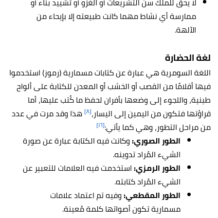
لا يحق للملك سن التشريعات أو الغزو أو تشييد بناء أو
ممارسة أي نشاط مهما كانت طبيعته إلا بإيحاء من
الآلهة.
لغة الحضارة
اللغة السومرية هي عبارة عن كتابات مسمارية (رموز) استخدموا
فيها أقلامًا من القصب أو الخشب أو المعدن للكتابة على ألواح
طينية، واللجوء إلى وضعها بأفران لحفظ ما كُتب عليها، أما
[٨]
قراؤتها فتكون من اليمين إلى اليسار،
هذا وقد مرت في عدد
[١٦]
من مراحل التطور، وهي كما يأتي:
الطور الصوري:
وكانت فيه الكتابة عبارة عن صورة
الشيء المُراد تدوينه.
الطور الرمزي:
استخدمت فيه العلامات للتعبير عن
الشيء المُراد كتابته.
الطور المقطعي:
وفيه تم اعتماد علامات
مسمارية تكون أصواتها كلمة مُعينة.