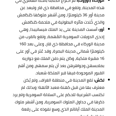
الوركاء (أوروك):
تم اختراع الكتابة بالخط السامري في
هذه المدينة، وتقع في محافظة ذي قار وتبعد عن
مدينة أور 36 كيلومترًا، ومن أشهر ملوكها كلكامش
والذي خُلدت مآثره البطولية في ملحمة كلكامش.
أور:
أسست المدينة على يد الملك ميسانيبدا، وهي
إحدى الدويلات السومرية المُهمة، وتقع بالقرب من
مدينة الوركاء في محافظة ذي قار، وعلى بعد 160
كيلومترًا شمالي مدينة البصرة، وقد عُثر في أور على
16 مقبرة ملكية، وكان يتم دفن الملك مع جواريه
بملابسهن وجواهرهن بعد أن يتم سمهم، ومن أهم
القبور الموجودة فيها قبر الملكة شعباد.
لكش:
تقع المدينة في منطقة الغراف، ولم يُكن
معترف بها من قبل كهنة معبد الآلهة؛ وبذلك لم
تكتسب الشرعية للحكم على السلالة السومرية ولم يرد
ذكرها في جداول الملوك السومرية، ومن أشهر ملوك
المدينة الملك أياناتم الذي وسع نفوذه على رقعة