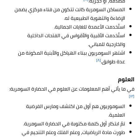
مصدفة، أو حجرية.
المساكن السومرية كانت تتكون من فناء مركزي يضمن
الإضاءة والتهوية الطبيعية له.
استُخدمت الأعمدة للغايات الجمالية.
استُخدمت الأقبية والأقواس في الفتحات الداخلية
والخارجية للمباني.
اشتهر السومريون ببناء الهياكل والأبنية المكونة من
[٨]
عدة طوابق.
العلوم
في ما يأتي أهم المعلومات عن العلوم في الحضارة السومرية:
[١٢]
السوموريون هم أول من اكتشف ومارس الفرضية
العلمية.
تمّ ابتكار أول كلمة مكتوبة في الحضارة السومرية.
طورت مادة الرياضيات، وعلم الفلك وعلم التنجيم في