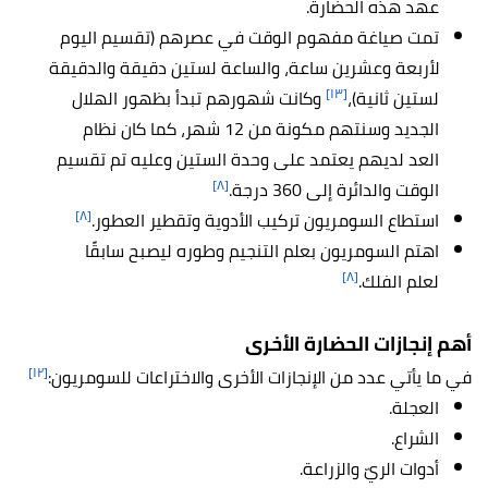
عهد هذه الحضارة.
تمت صياغة مفهوم الوقت في عصرهم (تقسيم اليوم
لأربعة وعشرين ساعة، والساعة لستين دقيقة والدقيقة
[١٣]
لستين ثانية)،
وكانت شهورهم تبدأ بظهور الهلال
الجديد وسنتهم مكونة من 12 شهر، كما كان نظام
العد لديهم يعتمد على وحدة الستين وعليه تم تقسيم
[٨]
الوقت والدائرة إلى 360 درجة.
[٨]
استطاع السومريون تركيب الأدوية وتقطير العطور.
اهتم السومريون بعلم التنجيم وطوره ليصبح سابقًا
[٨]
لعلم الفلك.
أهم إنجازات الحضارة الأخرى
[١٢]
في ما يأتي عدد من الإنجازات الأخرى والاختراعات للسومريون:
العجلة.
الشراع.
أدوات الريّ والزراعة.