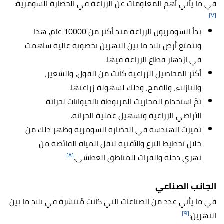
في ما يأتي أهم المعلومات عن الزراعة في الحضارة السومرية:
[٧]
بدأ السومريون الزراعة منذ أكثر من 10000 عام، هذا
وتتمتع أرض بلاد ما بين النهرين بخصوبة عالية ساهمت
في ازدهار قطاع الزراعة فيها.
أكثر المحاصيل الزراعية كانت من الفول، والشعير،
والبازلاء، والقمح، وذلك لسهولة زراعتها.
تمّ استخدام المحاريث المربوطة بالحيوانات لحراثة
الأراضي الزراعية وتسهيل عملية الحراثة.
تميزت الهندسة في الحضارة السومرية وظهر ذلك من
خلال تخطيط الترع والأقنية لنقل المياه الفائضة من
[٨]
نهري دجلة والفرات للمناطق العطشى.
الجانب الصناعي
في ما يأتي عدد من الصناعات التي كانت مُنتشرة في بلاد ما بين
[٩]
النهرين: