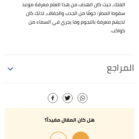
الفلك، حيث كان الهدف من هذا العلم معرفة موعد
سقوط المطر؛ خوفًا من الجدب والجفاف، لذلك كان
لديهم معرفة بالنجوم وما يجري في السماء من
كواكب.
المراجع
↑
محمد عامر خليفة،
النقد الأدبي في العصر الجاهلي
،
صفحة 45. بتصرّف.
↑
جواد علي،
المفصل في تاريخ العرب قبل الإسلام
،
صفحة 115. بتصرّف.
هل كان المقال مفيداً؟
↑
ابن خلدون،
تاريخ ابن خلدون
، صفحة 16. بتصرّف.