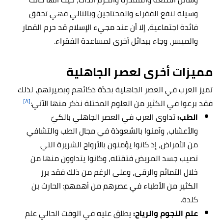
وسيلة لنفع الفقراء والمحتاجين وبالتالي فهي تحقق
فائدة اجتماعية، إلا أن عند مجيء الإسلام قد حرم القمار
والميسر، وجاء ببدائل أخرى لمساعدة الفقراء.
مميزات أخرى لعصر الجاهلية
تميز العرب في العصر الجاهلية بحدّة ذكائهم وبصيرتهم، لذلك
[٨]
فقد برعوا في الكثير من العلوم المختلة نذكر منها الآتي:
الطب:
تداوى العرب في العصر الجاهلي بالكيّ
والأعشاب، وآمنوا بالشعوذة في مجال الطب والتشافي
من الأمراض، إذ كانوا يؤمنون بالأرواح الشريرة التي
تصيب جسد المريض فتقتله، وكانوا يتداوون منها من
خلال التمائم والرقى، وعلى الرغم من ذلك فقد برز
الكثير من الأطباء في عصرهم من أهمهم: الحارث بن
كلدة.
علم النجوم والرياح:
يطلق عليه في الوقت الحالي علم