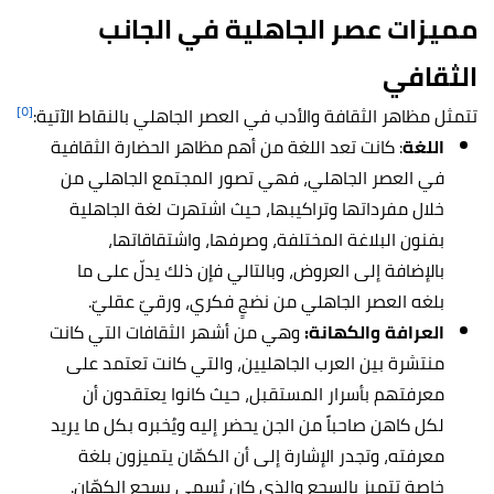
مميزات عصر الجاهلية في الجانب
الثقافي
[٥]
تتمثل مظاهر الثقافة والأدب في العصر الجاهلي بالنقاط الآتية:
اللغة
: كانت تعد اللغة من أهم مظاهر الحضارة الثقافية
في العصر الجاهلي، فهي تصور المجتمع الجاهلي من
خلال مفرداتها وتراكيبها، حيث اشتهرت لغة الجاهلية
بفنون البلاغة المختلفة، وصرفها، واشتقاقاتها،
بالإضافة إلى العروض، وبالتالي فإن ذلك يدلّ على ما
بلغه العصر الجاهلي من نضجٍ فكري، ورقيّ عقليّ.
العرافة والكهانة:
وهي من أشهر الثقافات التي كانت
منتشرة بين العرب الجاهليين، والتي كانت تعتمد على
معرفتهم بأسرار المستقبل، حيث كانوا يعتقدون أن
لكل كاهن صاحباً من الجن يحضر إليه ويُخبره بكل ما يريد
معرفته، وتجدر الإشارة إلى أن الكهّان يتميزون بلغة
خاصة تتميز بالسجع والذي كان يُسمى بسجع الكهّان.