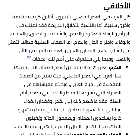
الأخلاقي
كان العرب في العصر الجاهلي يتميزون بأخلاق كريمة عظيمة
وأخرى سلبية، أما بالنسبة للأخلاق الكريمة فقد تمثلت في:
الجرأة، والوفاء بالعهود والذمم، والشجاعة، والصدق، والعفاف،
والوفاء، واحترام الجار، والكرم، أما الصفات السلبية فكانت تتمثل
في السّلب، ولعب القمار، والغزو، والعصبية القبلية، والثأر،
[٧]
والنهب، وفيما يلي سنتعرف على أهم تلك الصفات:
الكرم:
تعتبر هذه الصفة من أعظم الصفات التي تميزها
بها العرب في العصر الجاهلي، حيث تعتبر من الصفات
المقدسة في حياة العربي، وبحكم معيشتهم في
الصحراء التي يسودها القحط والجذب في معظم أيام
السنة، فقد عرّضهم ذلك إلى نقص وفقدان الغذاء،
وبالتالي نشأ شعور التضامن الاجتماعي فيما بينهم، إذ
كانوا يساعدون المحتاج، ويطعمون الجائع ويُغيثون
الملهوف، لذلك فإن المال بالنسبة إليهم وسيلة لا غاية.
الوفاء بالعهود والذمم:
تعد من أهم القِيم التي تربى