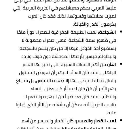
عليها العربي بحكم معيشتهم في الجزيرة العربية التي
تميزت بصلابتها وقسوتها، لذلك فقد كان العرب
يكرهون الغدر والخيانة.
الشجاعة:
لعبت الطبيعة الجغرافية للصحراء دوراً هامًا
في ظهور سمة الشجاعة، فهي صحراء مجهولة لا
يستطيع أحد الخوض فيها إلا مَن كان يتسم بالشجاعة
والبطولة، فيسير بأرضها الموحشة دون خوف وتردد.
الثأر:
من أهم الصفات السلبية التي تميز بها العصر
الجاهلي، فقد كان السائد لديهم أن تعويض المقتول
بالمال مذلّة لا يرضى بها إلا ضِعاف النفوس، بل قد بلغ
بهم الأمر أن مَن كان لديه ثأر كان يعتزل النساء
والتطيّب؛ فقد كان يعد ضرباً من البهجة والتنعم لا
يناسب الحزين لأنه يمكن أن يشغله عن الثأر الذي جُبلوا
عليه.
لعب القمار والميسر:
كان القمار والميسر من أهم
وسائل المتعة والمقدرة والكرم آنذاك، حيث أنها كانت