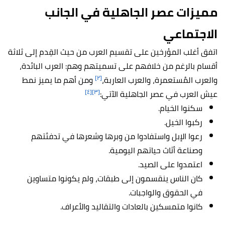
مميزات عصر الجاهلية في الجانب
الاجتماعي
اتفق أغلب المؤرخين على تقسيم العرب من حيث القِدم إلى ثلاثة
أقسام بالرغم من خلافهم على تسميتهم وهم: العرب البائدة،
[٢]
والعرب المُستعمرة، والعرب العاربة،
ومن أهم ما يميز نمط
[٤]
[٣]
عيش العرب في عصر الجاهلية الآتي:
سكنوا الخيام.
ركبوا الخيل.
رعوا الإبل واستفادوا من وبرها وشعرها في تدفئتهم
وصناعة أثاث حياتهم اليومية.
اعتمدوا على الصيد.
كان الناس ينقسمون إلى طبقات، ولم يكونوا متساوين
في الحقوق والواجبات.
كانوا متمسكين بالعادات والتقاليد والأعراف.