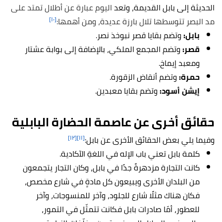
الحديثة إلى بابل القديمة، وتعد
اليوم عبارة عن أطلال تمتد على
[١٠]
مد البصر تتوسطها تلال بارزة عديدة، ومن أهمها:
بابل:
وتضم بقايا قصر نبوخذ نصر.
قصر:
وتضم المجمع الملكي، بالإضافة إلى بوابة عشتار
ومعبد إيماخ.
حمرة:
وتضم أنقاض الزقورة.
إيشن أسود:
وتضم بقايا معبدين.
حقائق أخرى عن عاصمة الحضارة البابلية
[١٢]
[١١]
وفيما يلي بعض الحقائق الأخرى عن بابل:
كلمة بابل تعني باب الإله في اللغةِ الآكادية.
كانت التجارة مزدهرةً جدًا في بابل، وكان التجار يتجمعون
من البلدان الأخرى ويبيعون كل مادةٍ في شارع مخصص،
فكان هناك مثلًا شارع للجلود، وآخر للمنسوجات، وآخر
للعطور، أمّا صادرات بابل فكانت تتمثّل في التمور،