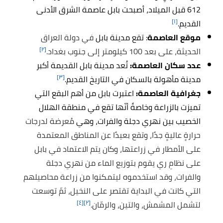
612 قبل الميلاد، أصبحت بابل عاصمة الشرق الأدنى
[١]
القديم.
موقع العاصمة
: تقع مدينة بابل
في دولة العراق
[٢]
الحديثة، على بعد 100 كيلومتر إلى جنوب بغداد.
عدد سكان العاصمة:
تُعد مدينة بابل القديمة أكبر
[٣]
مدينة مأهولة بالسكان في التاريخ القديم.
جغرافية العاصمة:
اعتبرت بابل من أهم البقع التي
تميزت بالزراعة وخاصةً أنّها تقع في منطقة الهلال
الخصيب بين نهري دجلة والفرات، وهي
مُعرضة لدرجات
حرارةٍ عاليةٍ جدًا، وتقع بعيدًا عن المناطق المعتمدة
على الأمطار في زراعتها، وكان يتم الاعتماد في بابل
على نظامِ ريٍ يقوم بتوزيع الماء من نهري دجلة
والفرات، وقد استخدموه ليتمكنوا من زراعة محاصيلهم
التي كانت في البداية تقتصر على النخيل، ثمّ توسعت
[٤]
[٢]
لتشمل المشمش، والتين، والرمّان.