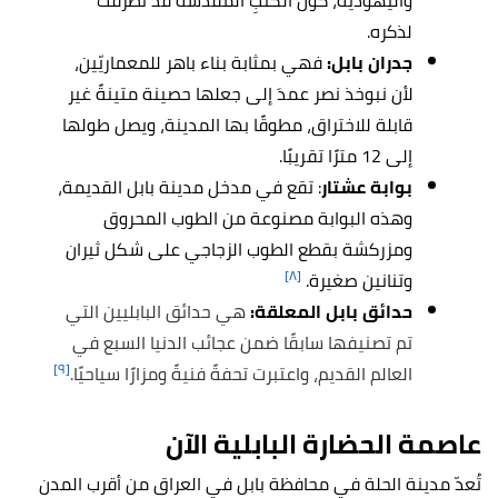
واليهودية، كونَ الكتبِ المقدّسة قد تطرقت
لذكره.
جدران بابل:
فهي بمثابة بناء باهر للمعماريّين،
لأن نبوخذ نصر عمدَ إلى جعلها حصينة متينةً غير
قابلة للاختراق، مطوقًا بها المدينة، ويصل طولها
إلى 12 مترًا تقريبًا.
بوابة عشتار
: تقع في مدخل مدينة بابل القديمة،
وهذه البوابة مصنوعة من الطوب المحروق
ومزركشة بقطع الطوب الزجاجي على شكل ثيران
[٨]
وتنانين صغيرة.
حدائق بابل المعلقة:
هي حدائق البابليين التي
تم تصنيفها سابقًا ضمن عجائب الدنيا السبع في
[٩]
العالم القديم، واعتبرت تحفةً فنيةً ومزارًا سياحيًا.
عاصمة الحضارة البابلية الآن
تُعدّ مدينة الحلة في محافظة بابل في العراق من أقرب المدن