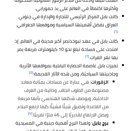
أنشئت فيها واحدة من أقدم الرموز القانونية المكتوبة
وأكثرها اكتمالاً في العالم على يد حمورابي.
كانت بابل المركز الرئيسي للتجارة والإدارة في جنوبي
العراق بفضل أهميتها السياسية وموقعها الجغرافي.
[٦]
كانت بابل في عهد نبوخذنصر أكبر مدينة في العالم، إذ
امتدت على مساحة تبلغ نحو 10 كيلومترات مربعة يمر
[٦]
بها نهر الفرات.
تميزت بابل عاصمة الحضارة البابلية بمواقعها الأثرية
[٥]
وجاذبيتها السياحيّة، ومن هذه الآثار القديمة:
الزقورات
: هي عبارة عن مساحات بمثابة معابد
مصنوعة من الطوب الجاف، وخالية من الغرف
الداخلية، ويوصف شكلها الهندسيّ بأنها مربعة
من القاعدة وتضيق شيئًا فشيئًا كلما ارتفع البناء،
[٧]
ويصل الارتفاع تقديريًا إلى 46 مترًا تقريبًا.
برج بابل
: ولهذا البرج أهمية دينية في المسيحية