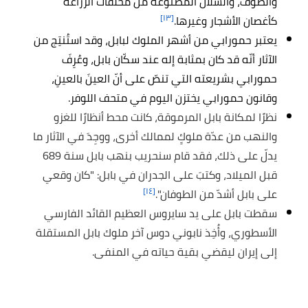
والصوف، والسلال المصنوعة من مخلّفات الزراعة
[١٣]
كأغصان الأشجار وغيرها.
يعتبر حمورابي من أشهر الملوك لبابل، وقد استُنتِج من
الآثار أنّه قد كان بمثابة إله عند سكّان بابل، وعُرِفَ
حمورابي بشريعته التي تنصّ على أنّ العينَ بالعينِ،
وقانون حمورابي يختزن اليوم في متحف اللوفر.
نظرًا لمكانة بابل المرموقة، كانت محط أنظارًا للغزو
والنهب من عدّة ملوكٍ لممالك أخرى، ووجِدَ في الآثار ما
يدلّ على ذلك، فقد قام سنحريب بنهب بابل سنة 689
قبل الميلاد، وكتبَ على الجدران في بابل: "كان وقعي
[١٤]
على بابل أشدّ من الطوفان".
سقطت بابل على يد سايروس العظيم القائد الفارسي
الأسطوري، وأُخِذ نابوني دوس آخر ملوك بابل المستقلة
إلى إيران ليقضي بقية حياته في المنفى.