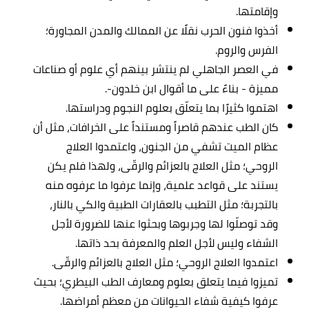
وإقامتها.
أخذوا فنون الحرب نقلًا عن الممالك والمدن المجاورة؛
الفرس والروم.
في العصر الجاهلي لم ينتشر بينهم أي علوم أو صناعات
مميزة - بناءً على ما أقوال ابن خلدون-.
اهتموا كثيرًا بما يتعلّق بعلوم النجوم ودراستها.
كان الطب عندهم قاصراً ومستنداً على الخرافات، مثل أن
عظام الميت تشفي من الجنون، واعتمدوا العلاج
الروحي؛ مثل العلاج بالعزائم والرقّى، ولهذا فلم يكن
يستند على قواعد علمية، وإنما عرفوا ما عرفوه منه
بالتجربة؛ مثل التطبب بالعقارات الطبية والكي بالنار،
وقد توصلّوا لها وجربوها وبحثوا عنها للضرورة لأجل
الشفاء وليس لأجل العلم والمعرفة بحد ذاتها.
اعتمدوا العلاج الروحي؛ مثل العلاج بالعزائم والرقّى.
تميزوا فيما يتعلق بعلوم ومعارف الطب البيطري؛ بحيث
عرفوا كيفية شفاء الحيوانات من معظم أمراضها.