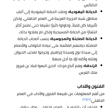
الكنائس.
الديانة اليهودية:
وصلت الديانة اليهودية إلى أغلب
مناطق شبه الجزيرة العربية في العصر الجاهلي، ولكن
تأثيرها كان قليلاً، وحاولوا كثيرًا نشرها حتى تصبح أكثر
انتشارًا من الديانة المسيحية ولكن لم يفلحوا بذلك.
الديانة الصابئة والمجوسية:
ينسب أصحاب الديانة
الصابئة ديانتهم القائمة على عبادة الكواكب والأصنام
إلى سيدنا نوح وسيدنا إبراهيم، وحرموا تعذيب الحيوان
وقتله وأكله (إلا ما أحل منها).
الزندقة:
وهم أتباع مزدك؛ الذين اتبعوا قباذ بن فيروز
ملك الفرس.
الفنون والآداب
من أهم المعلومات عن طبيعة الفنون والآداب في العصر
[١٢]
[١١]
الجاهلي:
اشتهر أدب الشعر في العصر الجاهلي، وكان يرافق