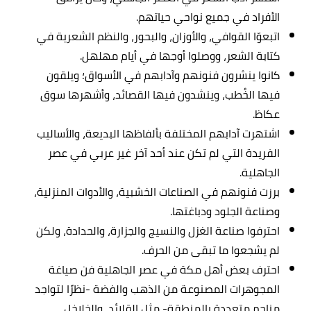
الأفراد في جميع نواحي حياتهم.
اتبعوّا القوافي، والأوزان، والبحور، والنظم الشعرية في
كتابة الشعر، ووصلوا أوجها في أيام مهلهل.
كانوا ينشرون فنونهم وآدابهم في الأسواق؛ ويلقون
فيها الخُطب، وينشدون فيها القصائد، وأشهرها سوق
عكاظ.
اشتهرت آدابهم المختلفة بألفاظها البديعة، والأساليب
الفريدة التي لم تكن عند أحد آخر غير عربي في عصر
الجاهلية.
برزت فنونهم في الصناعات الخشبية، والأدوات المنزلية،
وصناعة الجلود ودباغتها.
احترفوا صناعة الغزل والنسيج والجزارة، والحدادة، ولكن
لم يشجعوا ما تبقى من الحرف.
احترف بعض أهل مكة في عصر الجاهلية فن صياغة
المجوهرات المصنوعة من الذهب والفضة -نظرًا لتواجد
مناجم متعددة بالمنطقة- مثل القلائد، والخلاخل،