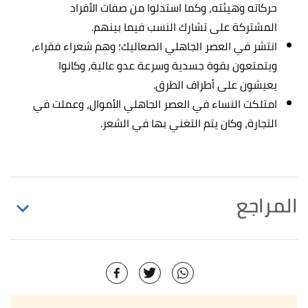
حركاته وهيئته، وكما استدلوا من صفات الأفراد
المشتركة على تشارك النسب فيما بينهم.
انتشر في العصر الجاهلي الصعاليك؛ وهم شعراء فقراء،
ويتمتعون بقوة جسدية وسرعة عدو عالية، وكانوا
يعيشون على أطراف الطرق.
امتلكت النساء في العصر الجاهلي الأموال، وعملت في
التجارة، وكان يتم التغني بها في الشعر.
المراجع
أ
ب
^
ديزيره سقال،
العرب في العصر الجاهلي
، صفحة
68-70. بتصرّف.
أ
ب
^
زينب فاضل رزوقي مرجان (13/03/2018)،
"الفكر