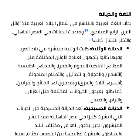
اللغة والديانة
بدأت اللغة العربية بالانتشار في شمال البلاد العربية منذ أوائل
[٩]
القرن الرابع الميلادي،
وتعددت الديانات في العصر الجاهلي،
[١٠]
والأكثر انتشارًا كانت:
الديانة الوثنية:
كانت الوثنية منتشرة في بلاد العرب؛
وفيها كانوا يتجهون لعبادة الأوثان المختلفة مثل
المظاهر الفلكية (النجوم والقمر)، والمظاهر الطبيعية
(الأشجار)، والحجارة، والتماثيل، والأصنام المنحوتة
(أشهرها اللات والعزى) ويقدمون لها الذبائح والقرابين،
كما كانوا يعبدون الحيوانات المختلفة مثل الغزلان،
والآرام، والضبيان.
الديانة المسيحية:
تعد الديانة المسيحية من الديانات
التي انتشرت كثيرًا في عصر الجاهلية؛ فقد انتشر
المبشرون الذين يدعون لها في مختلف البلاد
والمناطق، وانتشرت تعاليمها بين الشعوب بكثرة، وبنوا